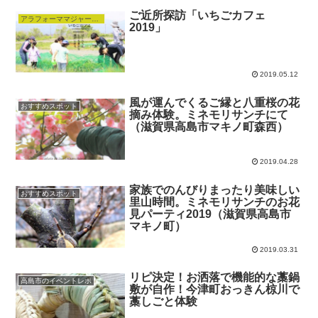
ご近所探訪「いちごカフェ
アラフォーママジャーナル
2019」
2019.05.12
風が運んでくるご縁と八重桜の花
おすすめスポット
摘み体験。ミネモリサンチにて
（滋賀県高島市マキノ町森西）
2019.04.28
家族でのんびりまったり美味しい
おすすめスポット
里山時間。ミネモリサンチのお花
見パーティ2019（滋賀県高島市
マキノ町）
2019.03.31
リピ決定！お洒落で機能的な藁鍋
高島市のイベントレポ
敷が自作！今津町おっきん椋川で
藁しごと体験