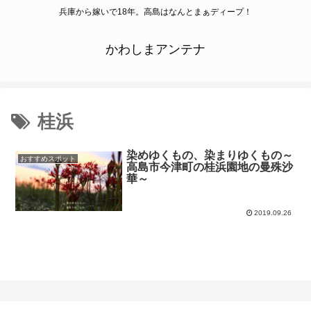
兵庫から嫁いで18年。高島はなんとまぁディープ！
かわしまアンテナ
桂浜
染めゆくもの、染まりゆくもの～
おすすめスポット
高島市今津町の桂浜園地の曼殊沙
華～
2019.09.26